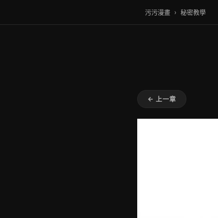
污污漫畫
›
秘密教學
← 上一章