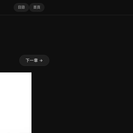
目錄
首頁
下一章 →