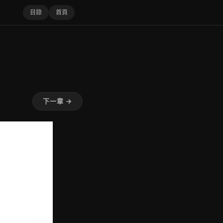
目錄
首頁
下一章 →