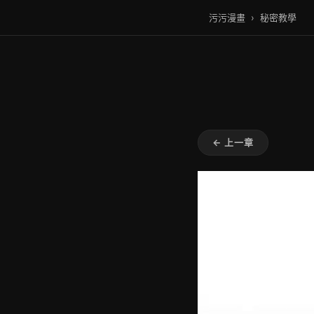
污污漫畫
›
秘密教學
← 上一章