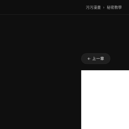
污污漫畫
›
秘密教學
← 上一章