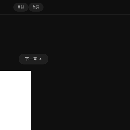
目錄
首頁
下一章 →