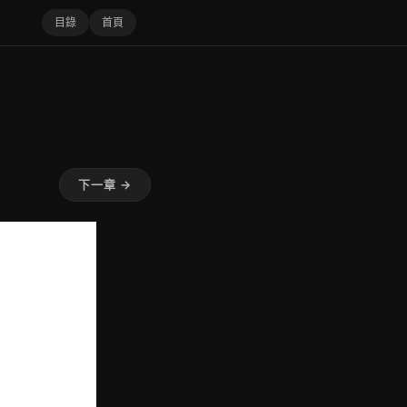
目錄
首頁
下一章 →