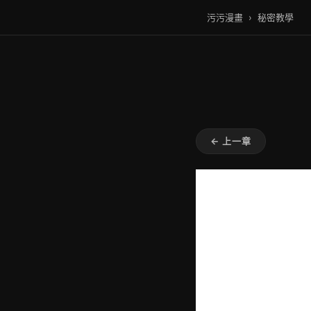
污污漫畫
›
秘密教學
← 上一章