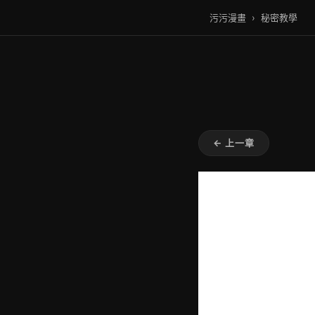
污污漫畫
›
秘密教學
← 上一章