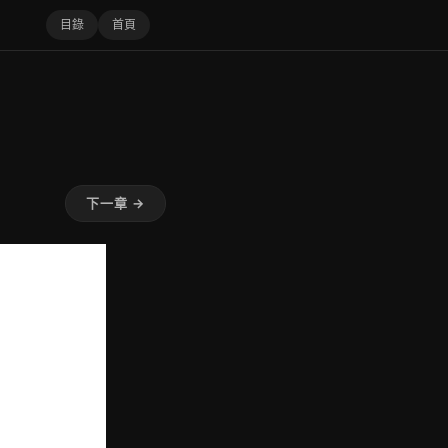
目錄
首頁
下一章 →