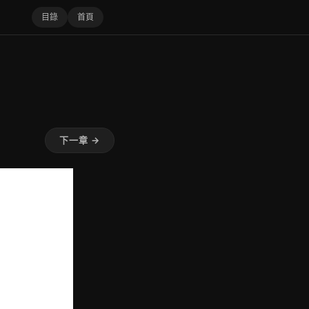
目錄
首頁
下一章 →