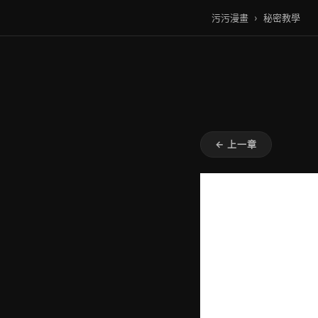
污污漫畫
›
秘密教學
← 上一章