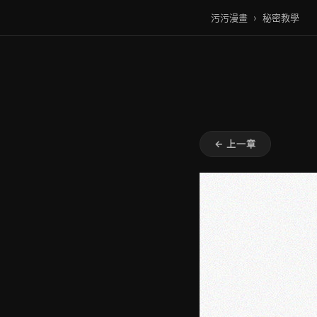
污污漫畫
›
秘密教學
← 上一章