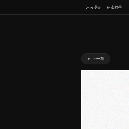
污污漫畫
›
秘密教學
← 上一章