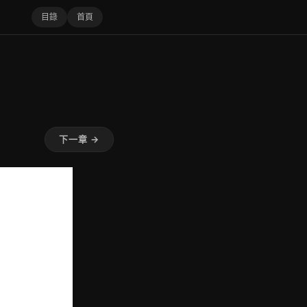
目錄
首頁
下一章 →