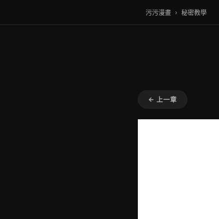
污污漫畫
›
秘密教學
← 上一章