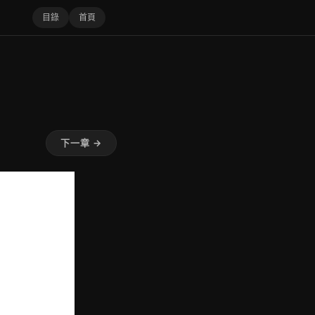
目錄
首頁
下一章 →