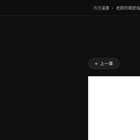
污污漫畫
›
老師的親密
← 上一章