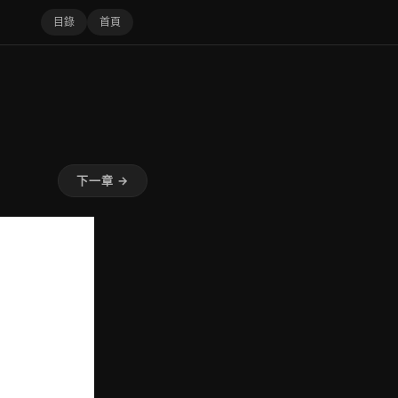
目錄
首頁
下一章 →