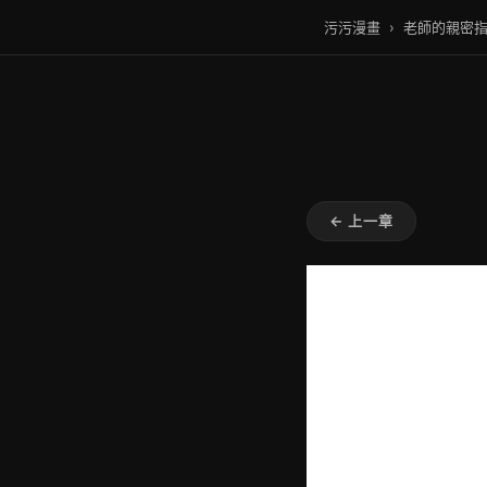
污污漫畫
›
老師的親密
← 上一章