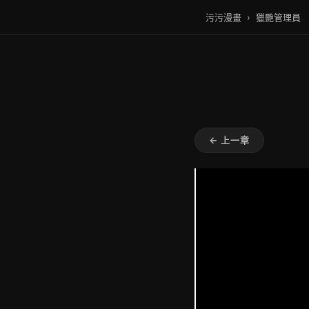
污污漫畫
›
獵艷管理員
← 上一章