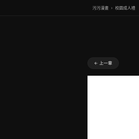
污污漫畫
›
校園成人禮
← 上一章