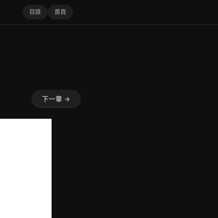
目錄
首頁
下一章 →