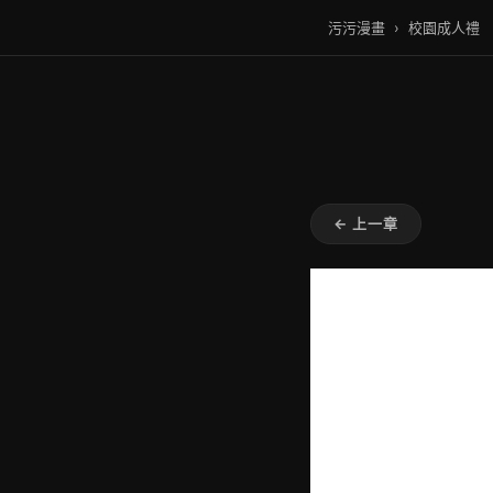
污污漫畫
›
校園成人禮
← 上一章