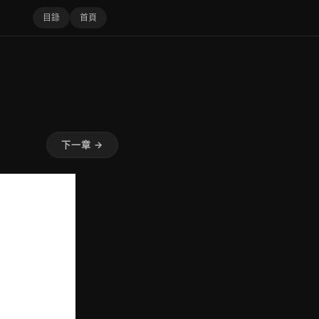
目錄
首頁
下一章 →