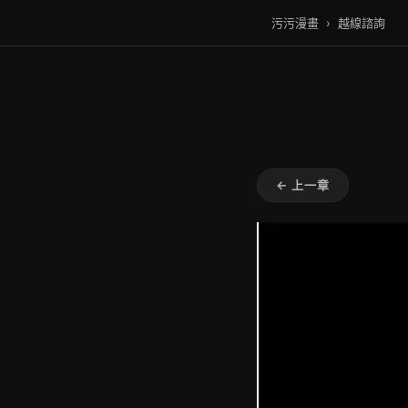
污污漫畫
›
越線諮詢
← 上一章