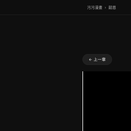
污污漫畫
›
韶恩
← 上一章