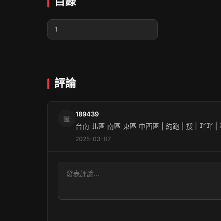
目錄
1
評論
189439
匿
台南 北區 南區 東區 中西區 | 約跑 | 搜 | 吖吖 | 私
2025-03-07