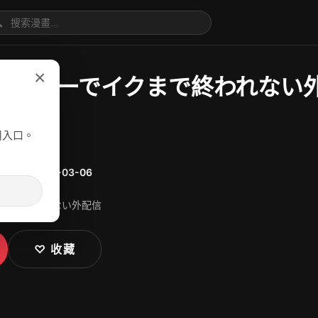

×
のローターでイクまで終われない
用入口。
漫
更新：
2025-03-06
クまで終われない外配信
♡ 收藏