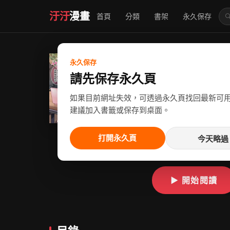
汙汙
漫畫
首頁
分類
書架
永久保存

JK生主
永久保存
請先保存永久頁
作者：[満開開花]
如果目前網址失效，可透過永久頁找回最新可
漢化
建議加入書籤或保存到桌面。
狀態：
已完結
地區：
日
打開永久頁
今天略過
JK生主のローターでイ
▶ 開始閱讀